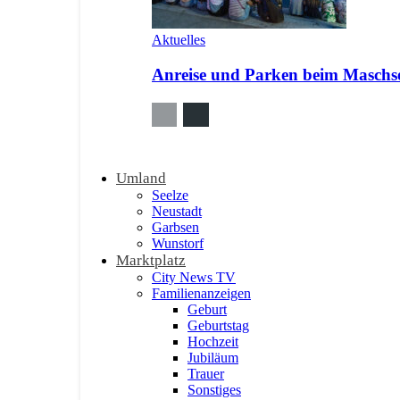
Aktuelles
Anreise und Parken beim Maschsee
Umland
Seelze
Neustadt
Garbsen
Wunstorf
Marktplatz
City News TV
Familienanzeigen
Geburt
Geburtstag
Hochzeit
Jubiläum
Trauer
Sonstiges