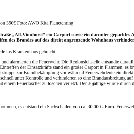
p
Email
Drucken
von 350€ Foto: AWO Kita Planetenring
traße „Alt-Vinnhorst“ ein Carport sowie ein darunter geparktes 
eifen des Brandes auf das direkt angrenzende Wohnhaus verhinde
urde ins Krankenhaus gebracht.
 alarmierten die Feuerwehr. Die Regionsleitstelle entsandte darauf
Eintreffen der Einsatzkräfte stand ein großer Carport in Flammen, es b
utztrupps zur Brandbekämpfung vor während Feuerwehrleute ein direkt 
schnell unter Kontrolle und verhinderten so eine Brandausbreitung auf 
t einem Feuerlöscher zu löschen verletzt. Der 36jährige wurde durch d
genommen, es entstand ein Sachschaden von ca. 30.000.- Euro. Feuerw