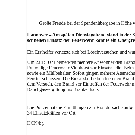
Facebook
WhatsAp
Große Freude bei der Spendenübergabe in Höhe 
Hannover – Am späten Dienstagabend stand in der S
schnellen Einsatz der Feuerwehr konnte ein Übergr
Ein Ersthelfer verletzte sich bei Löschversuchen und w
Um 23:15 Uhr bemerkten mehrere Anwohner den Brand und
Freiwillige Feuerwehr Vinnhorst zur Einsatzstelle. Beim 
sowie ein Müllbehälter. Sofort gingen mehrere Atemsch
Fenster schlossen. Die Einsatzkräfte brachten den Brand 
dem Versuch, den Brand vor Eintreffen der Feuerwehr mi
Rauchgasvergiftung ins Krankenhaus.
Die Polizei hat die Ermittlungen zur Brandursache auf
34 Einsatzkräften vor Ort.
HCN/kg