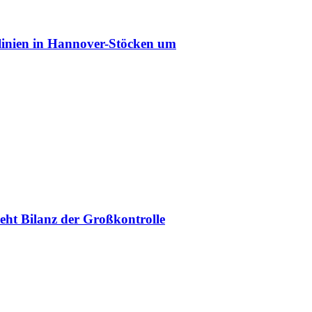
slinien in Hannover-Stöcken um
ieht Bilanz der Großkontrolle