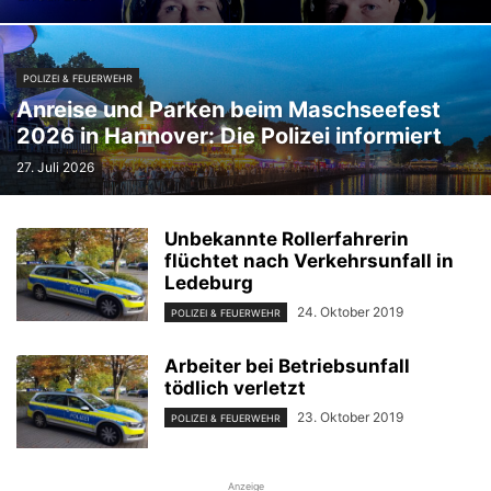
POLIZEI & FEUERWEHR
Anreise und Parken beim Maschseefest
2026 in Hannover: Die Polizei informiert
27. Juli 2026
Unbekannte Rollerfahrerin
flüchtet nach Verkehrsunfall in
Ledeburg
24. Oktober 2019
POLIZEI & FEUERWEHR
Arbeiter bei Betriebsunfall
tödlich verletzt
23. Oktober 2019
POLIZEI & FEUERWEHR
Anzeige