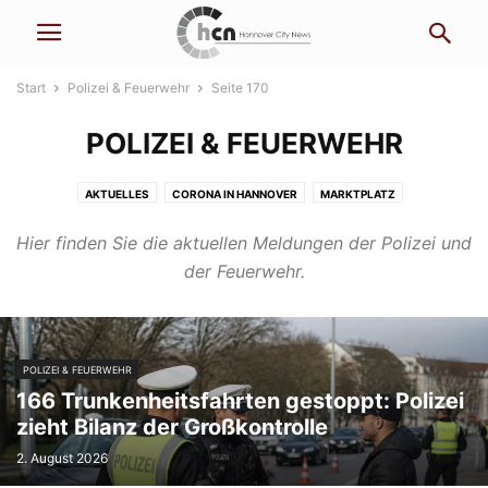
Start
Polizei & Feuerwehr
Seite 170
POLIZEI & FEUERWEHR
AKTUELLES
CORONA IN HANNOVER
MARKTPLATZ
RECHTLICHE INFORMATIONEN
Hier finden Sie die aktuellen Meldungen der Polizei und
der Feuerwehr.
POLIZEI & FEUERWEHR
166 Trunkenheitsfahrten gestoppt: Polizei
zieht Bilanz der Großkontrolle
2. August 2026