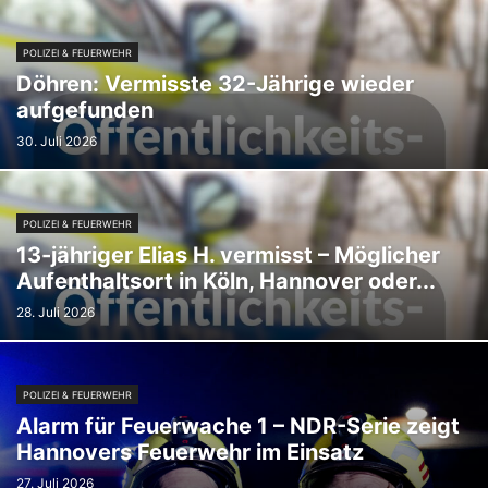
POLIZEI & FEUERWEHR
Döhren: Vermisste 32-Jährige wieder
aufgefunden
30. Juli 2026
POLIZEI & FEUERWEHR
13-jähriger Elias H. vermisst – Möglicher
Aufenthaltsort in Köln, Hannover oder...
28. Juli 2026
POLIZEI & FEUERWEHR
Alarm für Feuerwache 1 – NDR-Serie zeigt
Hannovers Feuerwehr im Einsatz
27. Juli 2026