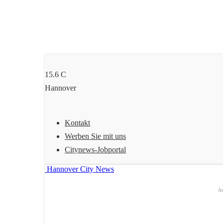
15.6
C
Hannover
Kontakt
Werben Sie mit uns
Citynews-Jobportal
Hannover City News
An