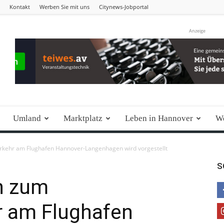
Kontakt
Werben Sie mit uns
Citynews-Jobportal
Anzeige
Umland
Marktplatz
Leben in Hannover
We
rkehr am Flughafen Hannover-Langenhagen wird vorgestellt
S
n zum
r am Flughafen