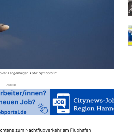
nover-Langenhagen. Foto: Symbolbild
Anzeige
achtens zum Nachtflugverkehr am Flughafen