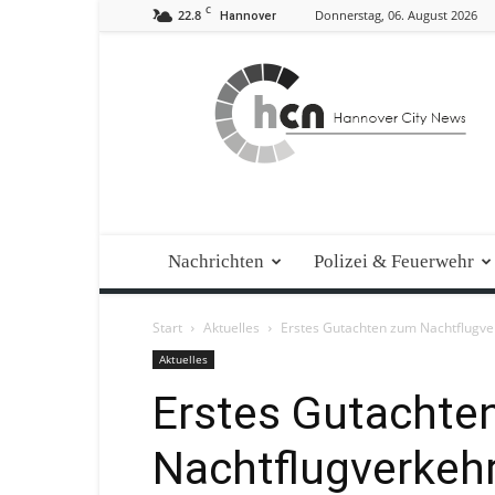
C
22.8
Donnerstag, 06. August 2026
Hannover
Hannover
City
News
Nachrichten
Polizei & Feuerwehr
Start
Aktuelles
Erstes Gutachten zum Nachtflugve
Aktuelles
Erstes Gutachte
Nachtflugverkeh