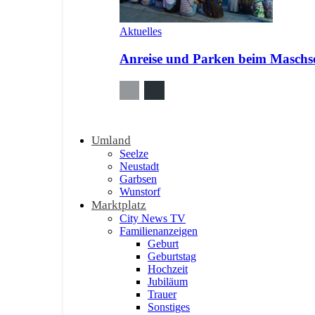
Aktuelles
Anreise und Parken beim Maschsee
Umland
Seelze
Neustadt
Garbsen
Wunstorf
Marktplatz
City News TV
Familienanzeigen
Geburt
Geburtstag
Hochzeit
Jubiläum
Trauer
Sonstiges