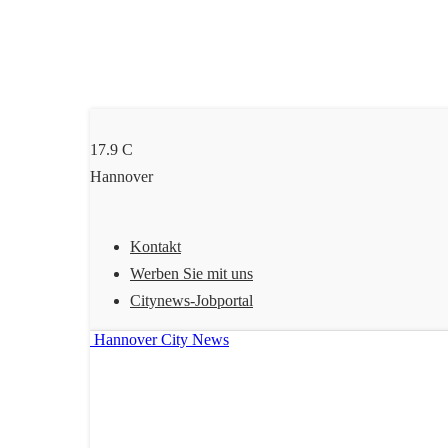
17.9
C
Hannover
Kontakt
Werben Sie mit uns
Citynews-Jobportal
Hannover City News