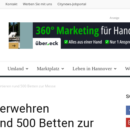
Kontakt
Werben Sie mit uns
Citynews-Jobportal
Anzeige
Umland
Marktplatz
Leben in Hannover
We
rtieren rund 500 Betten zur Messe
S
uerwehren
und 500 Betten zur