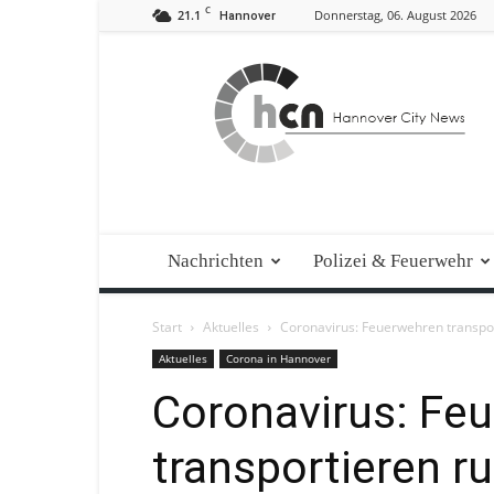
C
21.1
Donnerstag, 06. August 2026
Hannover
Hannover
City
News
Nachrichten
Polizei & Feuerwehr
Start
Aktuelles
Coronavirus: Feuerwehren transpo
Aktuelles
Corona in Hannover
Coronavirus: Fe
transportieren r