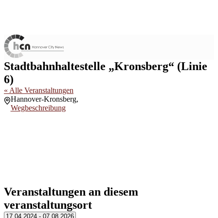
Stadtbahnhaltestelle „Kronsberg“ (Linie
6)
« Alle Veranstaltungen
Adresse
Hannover-Kronsberg
,
Wegbeschreibung
Veranstaltungen an diesem
veranstaltungsort
Datum
17.04.2024
-
07.08.2026