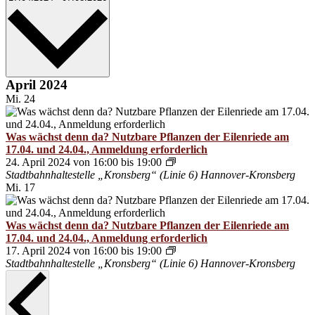
wählen.
April 2024
Mi.
24
Was wächst denn da? Nutzbare Pflanzen der Eilenriede am
17.04. und 24.04., Anmeldung erforderlich
Sonnenaufgang
24. April 2024 von 16:00
bis
19:00
in
Stadtbahnhaltestelle „Kronsberg“ (Linie 6)
Hannover-Kronsberg
der
Mi.
17
Waldstation
Eilenriede
erleben
Was wächst denn da? Nutzbare Pflanzen der Eilenriede am
–
17.04. und 24.04., Anmeldung erforderlich
Am
Sonnenaufgang
17. April 2024 von 16:00
bis
19:00
20.04.
in
Stadtbahnhaltestelle „Kronsberg“ (Linie 6)
Hannover-Kronsberg
und
der
04.04.
Waldstation
Eilenriede
erleben