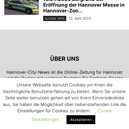
Eröffnung der Hannover Messe in
Hannover-Zoo...
12. April 2023
ALLTAGS TIPPS
ÜBER UNS
Hannover-City-News ist die Online-Zeitung für Hannover
und die Region mit weiteren Portalen für Garbsen, Seelze,
Neustadt und Wunstorf. Täglich aktuell und blitzschnell!
Unsere Webseite benutzt Cookies um ihnen die
bestmögliche Benutzererfahrung zu bieten. Wenn Sie unsere
Kontaktieren Sie uns:
redaktion.hannover@citynews-
Seite weiter benutzen gehen wir von ihrem Einverständniss
online.de
aus, Sie haben die Möglichkeit über nebenstehenden Link die
Einstellungen für Cookies zu ändern.
Cookie
Einstellungen
Akzeptieren
© Garbsen City News 2005-2019