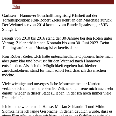
Email
Print
Garbsen – Hannover 96 schafft langfristig Klarheit auf der
Torhüterposition: Ron-Robert Zieler kehrt an den Maschsee zurück.
Der Weltmeister von 2014 kommt vom Bundesligaabsteiger VfB
Stuttgart.
Bereits von 2010 bis 2016 stand der 30-Jährige bei den Roten unter
Vertrag. Zieler erhält einen Kontrakt bis zum 30. Juni 2023. Beim
Trainingsauftakt am Montag ist er bereits dabei.
Ron-Robert Zieler: „Ich hatte unterschiedliche Optionen, habe mich
aber ganz klar und bewusst für den Wechsel nach Hannover
entschieden. Als sich die Möglichkeit ergeben hat, hierher
zurückzukehren, stand für mich sofort fest, dass ich das machen
möchte.
Viele wichtige und unvergessliche Momente meiner Karriere
verbinde ich mit meiner ersten 96-Zeit, und ich freue mich auch sehr
darauf, wieder in dieser Stadt zu leben, in der ich noch immer viele
Freunde habe.
Ich komme wieder nach Hause. Mit Jan Schlaudraff und Mirko
Slomka hatte ich lange Gespräche, in denen deutlich wurde, dass es
einen Plan gibt, mit dem wir hier wieder etwas Stabiles entwickeln