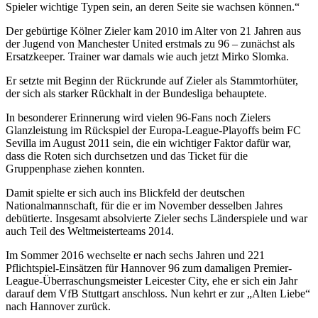
Spieler wichtige Typen sein, an deren Seite sie wachsen können.“
Der gebürtige Kölner Zieler kam 2010 im Alter von 21 Jahren aus
der Jugend von Manchester United erstmals zu 96 – zunächst als
Ersatzkeeper. Trainer war damals wie auch jetzt Mirko Slomka.
Er setzte mit Beginn der Rückrunde auf Zieler als Stammtorhüter,
der sich als starker Rückhalt in der Bundesliga behauptete.
In besonderer Erinnerung wird vielen 96-Fans noch Zielers
Glanzleistung im Rückspiel der Europa-League-Playoffs beim FC
Sevilla im August 2011 sein, die ein wichtiger Faktor dafür war,
dass die Roten sich durchsetzen und das Ticket für die
Gruppenphase ziehen konnten.
Damit spielte er sich auch ins Blickfeld der deutschen
Nationalmannschaft, für die er im November desselben Jahres
debütierte. Insgesamt absolvierte Zieler sechs Länderspiele und war
auch Teil des Weltmeisterteams 2014.
Im Sommer 2016 wechselte er nach sechs Jahren und 221
Pflichtspiel-Einsätzen für Hannover 96 zum damaligen Premier-
League-Überraschungsmeister Leicester City, ehe er sich ein Jahr
darauf dem VfB Stuttgart anschloss. Nun kehrt er zur „Alten Liebe“
nach Hannover zurück.