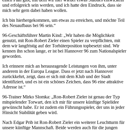
und erfolgreich sein werden, und ich hatte den Eindruck, dass sie
mich sehr gern dabei haben wollen.
Ich bin hierhergekommen, um etwas zu erreichen, und möchte Teil
des Neuaufbaus bei 96 sein.“
96-Geschäftsführer Martin Kind: „Wir haben die Möglichkeit
genutzt, mit Ron-Robert Zieler einen Spieler zu verpflichten, mit
dem wir langfristig auf der Torhüterposition topbesetzt sind. Wir
kennen ihn schon lange, er ist bei Hannover 96 zum Nationalspieler
geworden.
Ich erinnere mich an herausragende Leistungen von ihm, unter
anderem in der Europa League. Dass er jetzt nach Hannover
zurückkehrt, zeigt, dass er sich mit dem Klub und der Stadt
identifiziert, und es ist ein schönes Zeichen, dass 96 eine attraktive
Adresse ist.“
96-Trainer Mirko Slomka: „Ron-Robert Zieler ist genau der Typ
mitspielender Torwart, den ich mir für unsere künftige Spielidee
gewünscht habe. Er ist zudem ein Führungsspieler, der uns in jeder
Hinsicht Stabilität geben wird.
Nach Edgar Prib ist Ron-Robert Zieler ein weiterer Leuchtturm für
unsere künftige Mannschaft. Beide werden auch für die jungen