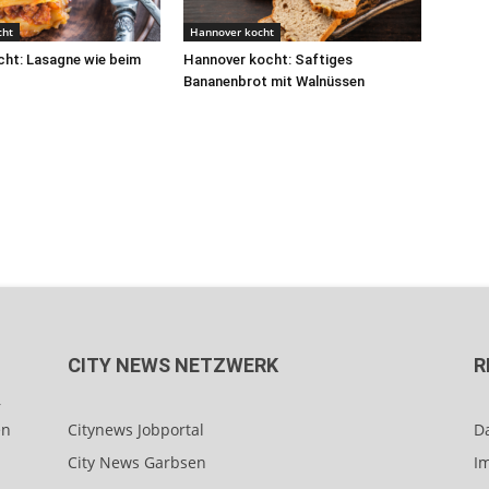
cht
Hannover kocht
ht: Lasagne wie beim
Hannover kocht: Saftiges
Bananenbrot mit Walnüssen
CITY NEWS NETZWERK
R
r
en
Citynews Jobportal
D
City News Garbsen
I