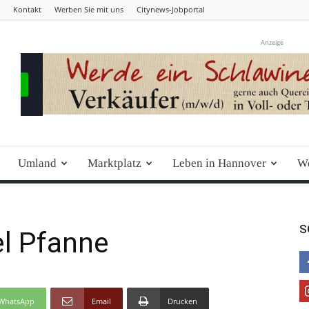
Kontakt
Werben Sie mit uns
Citynews-Jobportal
Anzeige
Umland
Marktplatz
Leben in Hannover
We
S
el Pfanne
WhatsApp
Email
Drucken