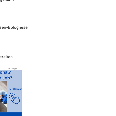
insen-Bolognese
reiten.
Anzeige