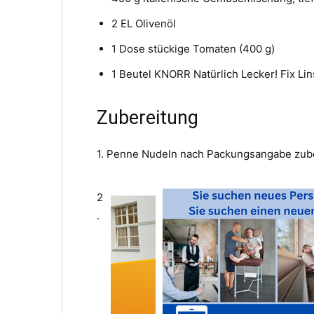
2 EL Olivenöl
1 Dose stückige Tomaten (400 g)
1 Beutel KNORR Natürlich Lecker! Fix L
Zubereitung
1. Penne Nudeln nach Packungsangabe zube
2
.