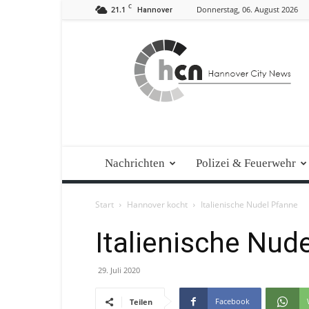
C
21.1
Donnerstag, 06. August 2026
Hannover
Hannover
City
News
Nachrichten
Polizei & Feuerwehr
Start
Hannover kocht
Italienische Nudel Pfanne
Italienische Nud
29. Juli 2020
Facebook
Teilen