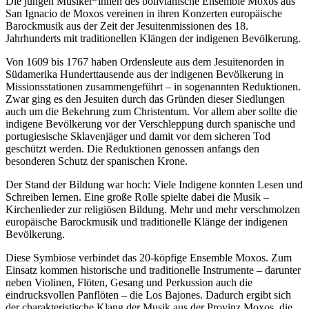
Die jungen Musiker*innen des bolivianische Ensemble Moxos aus
San Ignacio de Moxos vereinen in ihren Konzerten europäische
Barockmusik aus der Zeit der Jesuitenmissionen des 18.
Jahrhunderts mit traditionellen Klängen der indigenen Bevölkerung.
Von 1609 bis 1767 haben Ordensleute aus dem Jesuitenorden in
Südamerika Hunderttausende aus der indigenen Bevölkerung in
Missionsstationen zusammengeführt – in sogenannten Reduktionen.
Zwar ging es den Jesuiten durch das Gründen dieser Siedlungen
auch um die Bekehrung zum Christentum. Vor allem aber sollte die
indigene Bevölkerung vor der Verschleppung durch spanische und
portugiesische Sklavenjäger und damit vor dem sicheren Tod
geschützt werden. Die Reduktionen genossen anfangs den
besonderen Schutz der spanischen Krone.
Der Stand der Bildung war hoch: Viele Indigene konnten Lesen und
Schreiben lernen. Eine große Rolle spielte dabei die Musik –
Kirchenlieder zur religiösen Bildung. Mehr und mehr verschmolzen
europäische Barockmusik und traditionelle Klänge der indigenen
Bevölkerung.
Diese Symbiose verbindet das 20-köpfige Ensemble Moxos. Zum
Einsatz kommen historische und traditionelle Instrumente – darunter
neben Violinen, Flöten, Gesang und Perkussion auch die
eindrucksvollen Panflöten – die Los Bajones. Dadurch ergibt sich
der charakteristische Klang der Musik aus der Provinz Moxos, die