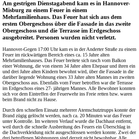
Am gestrigen Dienstagabend kam es in Hannover-
Misburg zu einem Feuer in einem
Mehrfamilienhaus. Das Feuer hat sich aus dem
ersten Obergeschoss über die Fassade in das zweite
Obergeschoss und die Terrasse im Erdgeschoss
ausgebreitet. Personen wurden nicht verletzt.
Hannover-Gegen 17:00 Uhr kam es in der Anderter Straße zu einem
Feuer im rückwärtigen Bereich eines ca. 15 Jahre alten
Mehrfamilienhauses. Das Feuer breitete sich rasch vom Balkon
einer Wohnung, die von einem 34 Jahre alten Ehepaar und ihren ein
und drei Jahre alten Kindern bewohnt wird, über die Fassade in die
darüber liegende Wohnung eines 33 Jahre alten Mannes im zweiten
Obergeschoss aus. Ebenfalls vom Feuer betroffen war die Terrasse
im Erdgeschoss eines 27- jährigen Mannes. Alle Bewohner konnten
sich vor dem Eintreffen der Feuerwehr ins Freie retten bzw. waren
beim Brand nicht zu Hause.
Durch den schnellen Einsatz mehrerer Atemschutztrupps konnte der
Brand zügig gelöscht werden, nach ca. 20 Minuten war das Feuer
unter Kontrolle. Im weiteren Verlauf wurde die Dachhaut entfernt,
weil durch die schnelle Ausbreitung des Feuers ein Überschlag in
die Dachverkleidung nicht ausgeschlossen werden konnte. Zwei der
drei betroffenen Wohnungen sind derzeit nicht bewohnbar. Alle