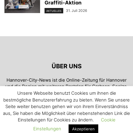
Graffiti-Aktion
31. Juli 2026
AKTUELLES
ÜBER UNS
Hannover-City-News ist die Online-Zeitung für Hannover
und die Region mit weiteren Portalen für Garbsen, Seelze,
Neustadt und Wunstorf. Täglich aktuell und blitzschnell!
Unsere Webseite benutzt Cookies um ihnen die
bestmögliche Benutzererfahrung zu bieten. Wenn Sie unsere
Kontaktieren Sie uns:
redaktion.hannover@citynews-
Seite weiter benutzen gehen wir von ihrem Einverständniss
online.de
aus, Sie haben die Möglichkeit über nebenstehenden Link die
Einstellungen für Cookies zu ändern.
Cookie
Einstellungen
Akzeptieren
© Garbsen City News 2005-2019